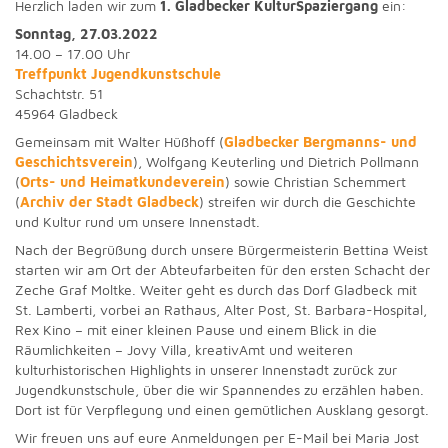
Herzlich laden wir zum
1. Gladbecker KulturSpaziergang
ein:
Sonntag, 27.03.2022
14.00 – 17.00 Uhr
Treffpunkt Jugendkunstschule
Schachtstr. 51
45964 Gladbeck
Gemeinsam mit Walter Hüßhoff (
Gladbecker Bergmanns- und
Geschichtsverein
), Wolfgang Keuterling und Dietrich Pollmann
(
Orts- und Heimatkundeverein
) sowie Christian Schemmert
(
Archiv der Stadt Gladbeck
) streifen wir durch die Geschichte
und Kultur rund um unsere Innenstadt.
Nach der Begrüßung durch unsere Bürgermeisterin Bettina Weist
starten wir am Ort der Abteufarbeiten für den ersten Schacht der
Zeche Graf Moltke. Weiter geht es durch das Dorf Gladbeck mit
St. Lamberti, vorbei an Rathaus, Alter Post, St. Barbara-Hospital,
Rex Kino – mit einer kleinen Pause und einem Blick in die
Räumlichkeiten – Jovy Villa, kreativAmt und weiteren
kulturhistorischen Highlights in unserer Innenstadt zurück zur
Jugendkunstschule, über die wir Spannendes zu erzählen haben.
Dort ist für Verpflegung und einen gemütlichen Ausklang gesorgt.
Wir freuen uns auf eure Anmeldungen per E-Mail bei Maria Jost