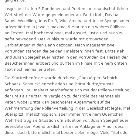
Insgesamt traten 5 Poetinnen und Poeten im freundschaftlichen
Wettstreit der Worte gegeneinander an. Britta Kah, Davina
Sauer-Wundling, Jens Pruß, Vika Amena und Julian Spiegelhauer
präsentierten in jeweils maximal 6 Minuten ein wahres Füllhorn
an Texten. Mal hochemotional, mal absurd, lustig und auch zu
tiefst bewegend. Das Publikum wurde mit großartigen
Darbietungen in den Bann gezogen. Nach insgesamt zwei
Vorrunden standen die beiden Finalisten:innen fest. Britta Kah
und Julian Spiegelhauer hatten in den Vorrunden die Herzen der
Besucher:innen erobert und durften im Finale mit einem dritten
Text noch einmal antreten.
Die Startreihenfolge wurde durch ein „Ganzkörper-Schnick-
Schnack-Schnuck“ entschieden und Britta durfte/musste
anfangen. Ihr Finaltext beschäftigte sich mit der Rollenverteilung
der Frau als Mutter im Vergleich zu der Rolle des Mannes als
Vater, wobei Britta Kah besonderes Augenmerk auf die
Wahrnehmung der Rollenverteilung in der Gesellschaft legte. Mal
überspitzt, mal schnippisch, aber immer mit einem Quäntchen
Wahrheit trug sie Situation um Situation vor. Julian Spiegelhauer
beendete den Abend textlich mit einer Anklage an Amor, dass
dieser doch bitte endlich mal besser zielen möge. Viele Titel oder