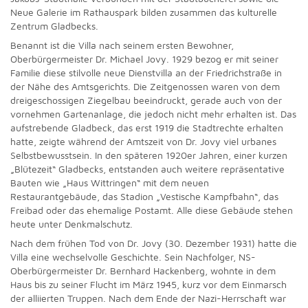
Neue Galerie im Rathauspark bilden zusammen das kulturelle
Zentrum Gladbecks.
Benannt ist die Villa nach seinem ersten Bewohner,
Oberbürgermeister Dr. Michael Jovy. 1929 bezog er mit seiner
Familie diese stilvolle neue Dienstvilla an der Friedrichstraße in
der Nähe des Amtsgerichts. Die Zeitgenossen waren von dem
dreigeschossigen Ziegelbau beeindruckt, gerade auch von der
vornehmen Gartenanlage, die jedoch nicht mehr erhalten ist. Das
aufstrebende Gladbeck, das erst 1919 die Stadtrechte erhalten
hatte, zeigte während der Amtszeit von Dr. Jovy viel urbanes
Selbstbewusstsein. In den späteren 1920er Jahren, einer kurzen
„Blütezeit“ Gladbecks, entstanden auch weitere repräsentative
Bauten wie „Haus Wittringen“ mit dem neuen
Restaurantgebäude, das Stadion „Vestische Kampfbahn“, das
Freibad oder das ehemalige Postamt. Alle diese Gebäude stehen
heute unter Denkmalschutz.
Nach dem frühen Tod von Dr. Jovy (30. Dezember 1931) hatte die
Villa eine wechselvolle Geschichte. Sein Nachfolger, NS-
Oberbürgermeister Dr. Bernhard Hackenberg, wohnte in dem
Haus bis zu seiner Flucht im März 1945, kurz vor dem Einmarsch
der alliierten Truppen. Nach dem Ende der Nazi-Herrschaft war