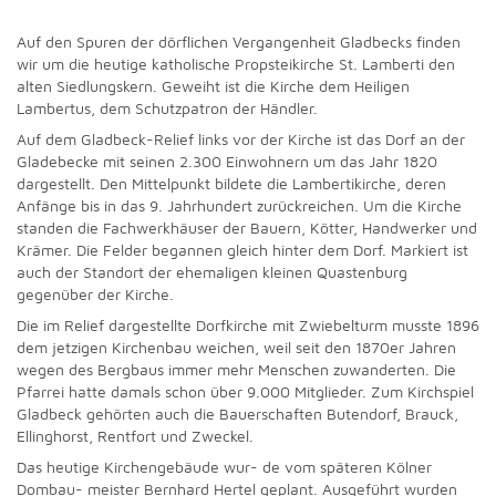
Auf den Spuren der dörflichen Vergangenheit Gladbecks finden
wir um die heutige katholische Propsteikirche St. Lamberti den
alten Siedlungskern. Geweiht ist die Kirche dem Heiligen
Lambertus, dem Schutzpatron der Händler.
Auf dem Gladbeck-Relief links vor der Kirche ist das Dorf an der
Gladebecke mit seinen 2.300 Einwohnern um das Jahr 1820
dargestellt. Den Mittelpunkt bildete die Lambertikirche, deren
Anfänge bis in das 9. Jahrhundert zurückreichen. Um die Kirche
standen die Fachwerkhäuser der Bauern, Kötter, Handwerker und
Krämer. Die Felder begannen gleich hinter dem Dorf. Markiert ist
auch der Standort der ehemaligen kleinen Quastenburg
gegenüber der Kirche.
Die im Relief dargestellte Dorfkirche mit Zwiebelturm musste 1896
dem jetzigen Kirchenbau weichen, weil seit den 1870er Jahren
wegen des Bergbaus immer mehr Menschen zuwanderten. Die
Pfarrei hatte damals schon über 9.000 Mitglieder. Zum Kirchspiel
Gladbeck gehörten auch die Bauerschaften Butendorf, Brauck,
Ellinghorst, Rentfort und Zweckel.
Das heutige Kirchengebäude wur- de vom späteren Kölner
Dombau- meister Bernhard Hertel geplant. Ausgeführt wurden