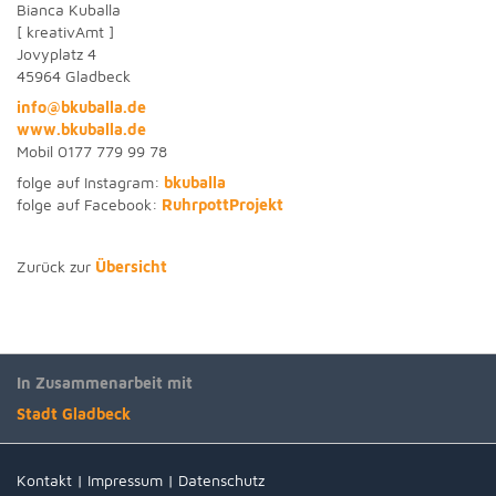
Bianca Kuballa
[ kreativAmt ]
Jovyplatz 4
45964 Gladbeck
info@bkuballa.de
www.bkuballa.de
Mobil 0177 779 99 78
folge auf Instagram:
bkuballa
folge auf Facebook:
RuhrpottProjekt
Zurück zur
Übersicht
In Zusammenarbeit mit
Stadt Gladbeck
Kontakt
|
Impressum
|
Datenschutz