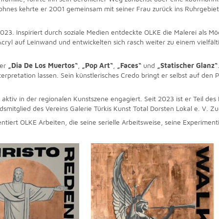
ohnes kehrte er 2001 gemeinsam mit seiner Frau zurück ins Ruhrgebiet, 
023. Inspiriert durch soziale Medien entdeckte OLKE die Malerei als M
cryl auf Leinwand und entwickelten sich rasch weiter zu einem vielfälti
ter
„Dia De Los Muertos“
,
„Pop Art“
,
„Faces“
und
„Statischer Glanz“
terpretation lassen. Sein künstlerisches Credo bringt er selbst auf den
aktiv in der regionalen Kunstszene engagiert. Seit 2023 ist er Teil des 
dsmitglied des Vereins Galerie Türkis Kunst Total Dorsten Lokal e. V. Zu
ntiert OLKE Arbeiten, die seine serielle Arbeitsweise, seine Experimen