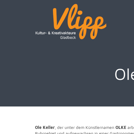
Ol
Ole Keller
, der unter dem Künstlernamen
OLKE
arb
Ruhrgebiet und aufgewachsen in einer Gastronomenf