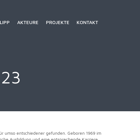
LIPP
AKTEURE
PROJEKTE
KONTAKT
 23
dafür umso entschiedener gefunden. Geboren 1969 im
ische Ausbildung und eine entsprechende Karriere