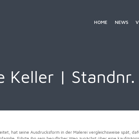
HOME
NEWS
V
e Keller | Standnr.
eitet, hat seine Ausdrucksform in der Malerei vergleichsweise spät, 
amilie, führte ihn sein beruflicher Weg zunächst über eine kaufmänn