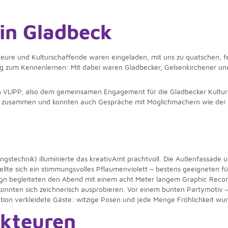
in Gladbeck
akteure und Kulturschaffende waren eingeladen, mit uns zu quatschen, 
lag zum Kennenlernen: Mit dabei waren Gladbecker, Gelsenkirchener und
on VLIPP, also dem gemeinsamen Engagement für die Gladbecker Kultur-
n zusammen und konnten auch Gespräche mit Möglichmachern wie der G
ungstechnik) illuminierte das kreativAmt prachtvoll. Die Außenfassade
te sich ein stimmungsvolles Pflaumenviolett ‒ bestens geeigneten fü
esign begleiteten den Abend mit einem acht Meter langem Graphic Recor
‒ konnten sich zeichnerisch ausprobieren. Vor einem bunten Partymotiv
tion verkleidete Gäste: witzige Posen und jede Menge Fröhlichkeit wur
Akteuren